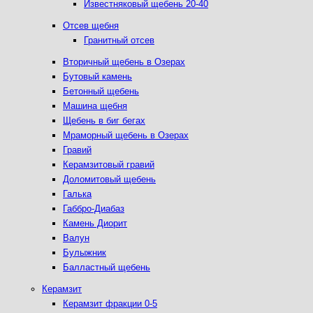
Известняковый щебень 20-40
Отсев щебня
Гранитный отсев
Вторичный щебень в Озерах
Бутовый камень
Бетонный щебень
Машина щебня
Щебень в биг бегах
Мраморный щебень в Озерах
Гравий
Керамзитовый гравий
Доломитовый щебень
Галька
Габбро-Диабаз
Камень Диорит
Валун
Булыжник
Балластный щебень
Керамзит
Керамзит фракции 0-5