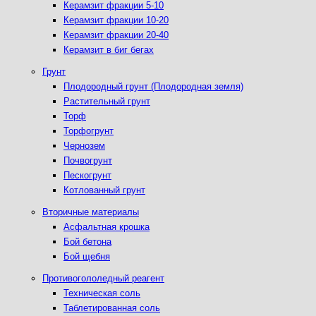
Керамзит фракции 5-10
Керамзит фракции 10-20
Керамзит фракции 20-40
Керамзит в биг бегах
Грунт
Плодородный грунт (Плодородная земля)
Растительный грунт
Торф
Торфогрунт
Чернозем
Почвогрунт
Пескогрунт
Котлованный грунт
Вторичные материалы
Асфальтная крошка
Бой бетона
Бой щебня
Противогололедный реагент
Техническая соль
Таблетированная соль