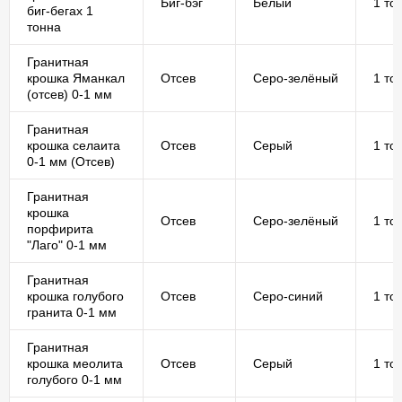
Биг-бэг
Белый
1 то
биг-бегах 1
тонна
Гранитная
крошка Яманкал
Отсев
Серо-зелёный
1 то
(отсев) 0-1 мм
Гранитная
крошка селаита
Отсев
Серый
1 то
0-1 мм (Отсев)
Гранитная
крошка
Отсев
Серо-зелёный
1 то
порфирита
"Лаго" 0-1 мм
Гранитная
крошка голубого
Отсев
Серо-синий
1 то
гранита 0-1 мм
Гранитная
крошка меолита
Отсев
Серый
1 то
голубого 0-1 мм