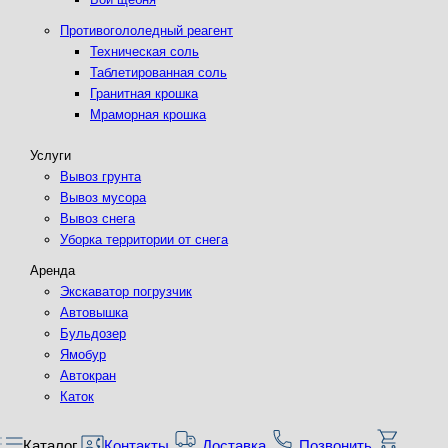
Противогололедный реагент
Техническая соль
Таблетированная соль
Гранитная крошка
Мраморная крошка
Услуги
Вывоз грунта
Вывоз мусора
Вывоз снега
Уборка территории от снега
Аренда
Экскаватор погрузчик
Автовышка
Бульдозер
Ямобур
Автокран
Каток
Каталог
Контакты
Доставка
Позвонить