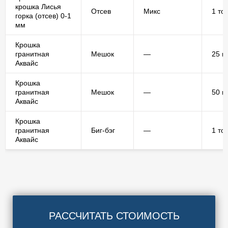
крошка Лисья
Отсев
Микс
1 то
горка (отсев) 0-1
мм
Крошка
гранитная
Мешок
—
25 кг
Аквайс
Крошка
гранитная
Мешок
—
50 кг
Аквайс
Крошка
гранитная
Биг-бэг
—
1 то
Аквайс
РАССЧИТАТЬ СТОИМОСТЬ