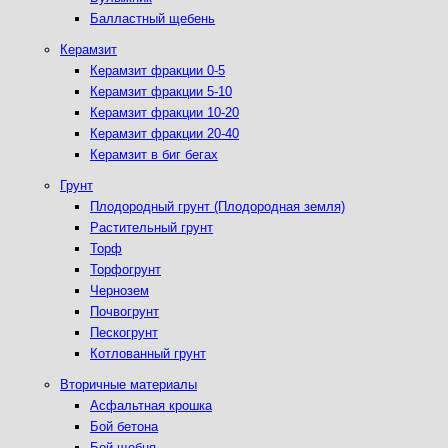
Балластный щебень
Керамзит
Керамзит фракции 0-5
Керамзит фракции 5-10
Керамзит фракции 10-20
Керамзит фракции 20-40
Керамзит в биг бегах
Грунт
Плодородный грунт (Плодородная земля)
Растительный грунт
Торф
Торфогрунт
Чернозем
Почвогрунт
Пескогрунт
Котлованный грунт
Вторичные материалы
Асфальтная крошка
Бой бетона
Бой щебня