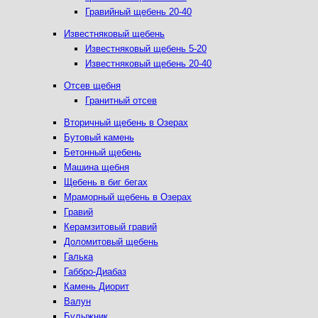
Гравийный щебень 20-40
Известняковый щебень
Известняковый щебень 5-20
Известняковый щебень 20-40
Отсев щебня
Гранитный отсев
Вторичный щебень в Озерах
Бутовый камень
Бетонный щебень
Машина щебня
Щебень в биг бегах
Мраморный щебень в Озерах
Гравий
Керамзитовый гравий
Доломитовый щебень
Галька
Габбро-Диабаз
Камень Диорит
Валун
Булыжник