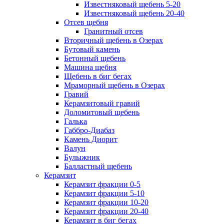
Известняковый щебень 5-20
Известняковый щебень 20-40
Отсев щебня
Гранитный отсев
Вторичный щебень в Озерах
Бутовый камень
Бетонный щебень
Машина щебня
Щебень в биг бегах
Мраморный щебень в Озерах
Гравий
Керамзитовый гравий
Доломитовый щебень
Галька
Габбро-Диабаз
Камень Диорит
Валун
Булыжник
Балластный щебень
Керамзит
Керамзит фракции 0-5
Керамзит фракции 5-10
Керамзит фракции 10-20
Керамзит фракции 20-40
Керамзит в биг бегах