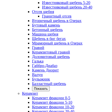
Известняковый щебень 5-20
Известняковый щебень 20-40
Отсев щебня
Гранитный отсев
Вторичный щебень в Озерах
Бутовый камень
Бетонный щебень
Машина щебня
Щебень в биг бегах
Мраморный щебень в Озерах
Гравий
Керамзитовый гравий
Доломитовый щебень
Галька
Габбро-Диабаз
Камень Диорит
Валун
Булыжник
Балластный щебень
Показать
Керамзит
Керамзит фракции 0-5
Керамзит фракции 5-10
Керамзит фракции 10-20
Керамзит фракции 20-40