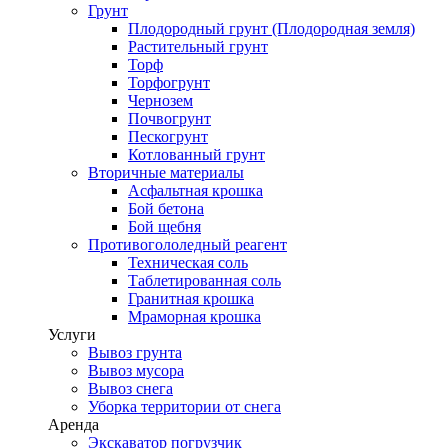
Грунт
Плодородный грунт (Плодородная земля)
Растительный грунт
Торф
Торфогрунт
Чернозем
Почвогрунт
Пескогрунт
Котлованный грунт
Вторичные материалы
Асфальтная крошка
Бой бетона
Бой щебня
Противогололедный реагент
Техническая соль
Таблетированная соль
Гранитная крошка
Мраморная крошка
Услуги
Вывоз грунта
Вывоз мусора
Вывоз снега
Уборка территории от снега
Аренда
Экскаватор погрузчик