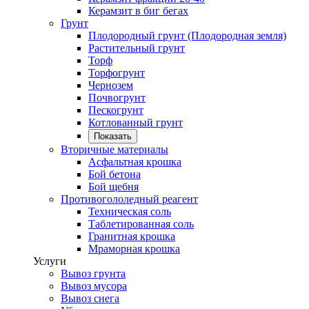
Керамзит в биг бегах
Грунт
Плодородный грунт (Плодородная земля)
Растительный грунт
Торф
Торфогрунт
Чернозем
Почвогрунт
Пескогрунт
Котлованный грунт
Показать
Вторичные материалы
Асфальтная крошка
Бой бетона
Бой щебня
Противогололедный реагент
Техническая соль
Таблетированная соль
Гранитная крошка
Мраморная крошка
Услуги
Вывоз грунта
Вывоз мусора
Вывоз снега